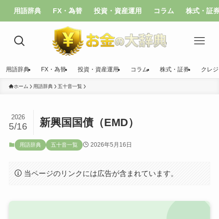
用語辞典
FX・為替
投資・資産運用
コラム
株式・証
用語辞典
FX・為替
投資・資産運用
コラム
株式・証券
クレジ
ホーム
用語辞典
五十音一覧
2026
新興国国債（EMD）
5/16
2026年5月16日
用語辞典
五十音一覧
当ページのリンクには広告が含まれています。