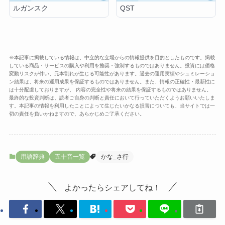
ルガンスク
QST
※本記事に掲載している情報は、中立的な立場からの情報提供を目的としたものです。掲載
している商品・サービスの購入や利用を推奨・強制するものではありません。投資には価格
変動リスクが伴い、元本割れが生じる可能性があります。過去の運用実績やシュミレーショ
ン結果は、将来の運用成果を保証するものではありません。また、情報の正確性・最新性に
は十分配慮しておりますが、 内容の完全性や将来の結果を保証するものではありません。
最終的な投資判断は、読者ご自身の判断と責任において行っていただくようお願いいたしま
す。本記事の情報を利用したことによって生じたいかなる損害についても、当サイトでは一
切の責任を負いかねますので、あらかじめご了承ください。
用語辞典
五十音一覧
かな_さ行
よかったらシェアしてね！