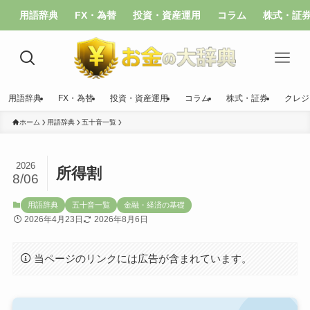
用語辞典
FX・為替
投資・資産運用
コラム
株式・証
用語辞典
FX・為替
投資・資産運用
コラム
株式・証券
クレジ
ホーム
用語辞典
五十音一覧
2026
所得割
8/06
用語辞典
五十音一覧
金融・経済の基礎
2026年4月23日
2026年8月6日
当ページのリンクには広告が含まれています。