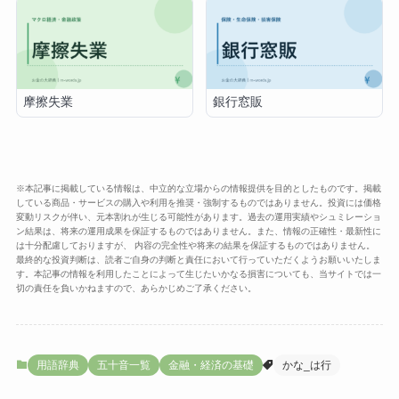
摩擦失業
銀行窓販
※本記事に掲載している情報は、中立的な立場からの情報提供を目的としたものです。掲載
している商品・サービスの購入や利用を推奨・強制するものではありません。投資には価格
変動リスクが伴い、元本割れが生じる可能性があります。過去の運用実績やシュミレーショ
ン結果は、将来の運用成果を保証するものではありません。また、情報の正確性・最新性に
は十分配慮しておりますが、 内容の完全性や将来の結果を保証するものではありません。
最終的な投資判断は、読者ご自身の判断と責任において行っていただくようお願いいたしま
す。本記事の情報を利用したことによって生じたいかなる損害についても、当サイトでは一
切の責任を負いかねますので、あらかじめご了承ください。
用語辞典
五十音一覧
金融・経済の基礎
かな_は行