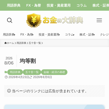
用語辞典
FX・為替
投資・資産運用
コラム
株式・証
用語辞典
FX・為替
投資・資産運用
コラム
株式・証券
クレジ
ホーム
用語辞典
五十音一覧
2026
均等割
8/06
用語辞典
五十音一覧
金融・経済の基礎
2026年4月23日
2026年8月6日
当ページのリンクには広告が含まれています。