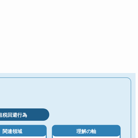
租税回避行為
関連領域
理解の軸