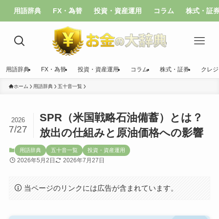
用語辞典
FX・為替
投資・資産運用
コラム
株式・証
用語辞典
FX・為替
投資・資産運用
コラム
株式・証券
クレジ
ホーム
用語辞典
五十音一覧
SPR（米国戦略石油備蓄）とは？
2026
7/27
放出の仕組みと原油価格への影響
用語辞典
五十音一覧
投資・資産運用
2026年5月2日
2026年7月27日
当ページのリンクには広告が含まれています。