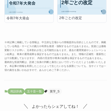
2年ごとの改定
令和7年大発会
※本記事に掲載している情報は、中立的な立場からの情報提供を目的としたものです。掲載
している商品・サービスの購入や利用を推奨・強制するものではありません。投資には価格
変動リスクが伴い、元本割れが生じる可能性があります。過去の運用実績やシュミレーショ
ン結果は、将来の運用成果を保証するものではありません。また、情報の正確性・最新性に
は十分配慮しておりますが、 内容の完全性や将来の結果を保証するものではありません。
最終的な投資判断は、読者ご自身の判断と責任において行っていただくようお願いいたしま
す。本記事の情報を利用したことによって生じたいかなる損害についても、当サイトでは一
切の責任を負いかねますので、あらかじめご了承ください。
用語辞典
五十音一覧
英字_S
よかったらシェアしてね！