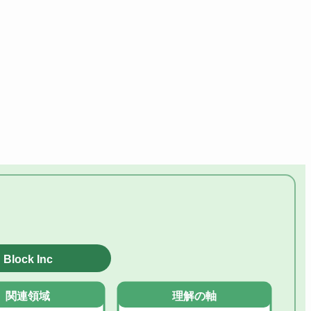
Block Inc
関連領域
理解の軸