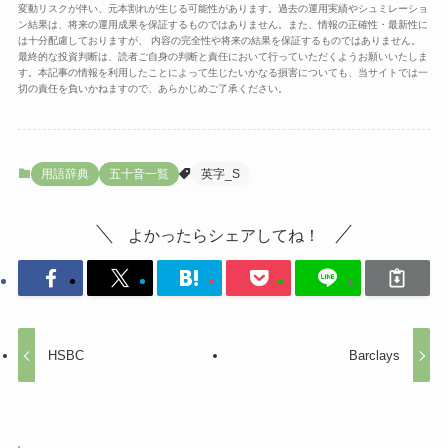
変動リスクが伴い、元本割れが生じる可能性があります。過去の運用実績やシュミレーショ
ン結果は、将来の運用成果を保証するものではありません。また、情報の正確性・最新性に
は十分配慮しておりますが、 内容の完全性や将来の結果を保証するものではありません。
最終的な投資判断は、読者ご自身の判断と責任において行っていただくようお願いいたしま
す。本記事の情報を利用したことによって生じたいかなる損害についても、当サイトでは一
切の責任を負いかねますので、あらかじめご了承ください。
用語辞典
五十音一覧
英字_S
よかったらシェアしてね！
HSBC
Barclays