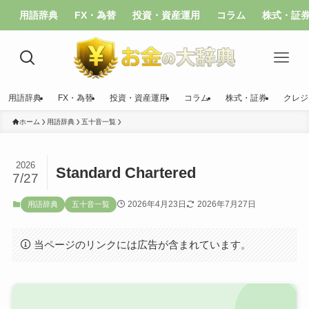
用語辞典
FX・為替
投資・資産運用
コラム
株式・証
用語辞典
FX・為替
投資・資産運用
コラム
株式・証券
クレジ
ホーム
用語辞典
五十音一覧
2026
Standard Chartered
7/27
2026年4月23日
2026年7月27日
用語辞典
五十音一覧
当ページのリンクには広告が含まれています。