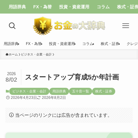
用語辞典
FX・為替
投資・資産運用
コラム
株式・証
用語辞典
FX・為替
投資・資産運用
コラム
株式・証券
クレジ
ホーム
ビジネス・企業・会計
2026
スタートアップ育成5か年計画
8/02
ビジネス・企業・会計
用語辞典
五十音一覧
株式・証券
2026年4月23日
2026年8月2日
当ページのリンクには広告が含まれています。