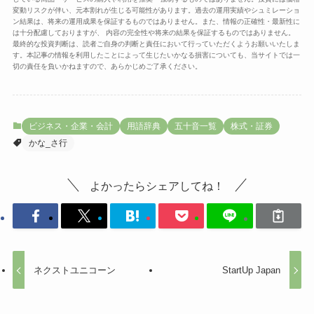
変動リスクが伴い、元本割れが生じる可能性があります。過去の運用実績やシュミレーショ
ン結果は、将来の運用成果を保証するものではありません。また、情報の正確性・最新性に
は十分配慮しておりますが、 内容の完全性や将来の結果を保証するものではありません。
最終的な投資判断は、読者ご自身の判断と責任において行っていただくようお願いいたしま
す。本記事の情報を利用したことによって生じたいかなる損害についても、当サイトでは一
切の責任を負いかねますので、あらかじめご了承ください。
ビジネス・企業・会計
用語辞典
五十音一覧
株式・証券
かな_さ行
よかったらシェアしてね！
ネクストユニコーン
StartUp Japan