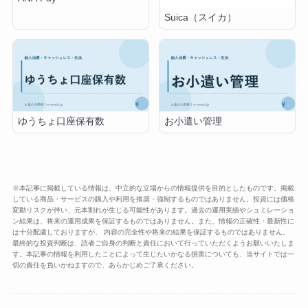
Suica（スイカ）
ゆうちょ口座保有数
お小遣い管理
※本記事に掲載している情報は、中立的な立場からの情報提供を目的としたものです。掲載
している商品・サービスの購入や利用を推奨・強制するものではありません。投資には価格
変動リスクが伴い、元本割れが生じる可能性があります。過去の運用実績やシュミレーショ
ン結果は、将来の運用成果を保証するものではありません。また、情報の正確性・最新性に
は十分配慮しておりますが、 内容の完全性や将来の結果を保証するものではありません。
最終的な投資判断は、読者ご自身の判断と責任において行っていただくようお願いいたしま
す。本記事の情報を利用したことによって生じたいかなる損害についても、当サイトでは一
切の責任を負いかねますので、あらかじめご了承ください。