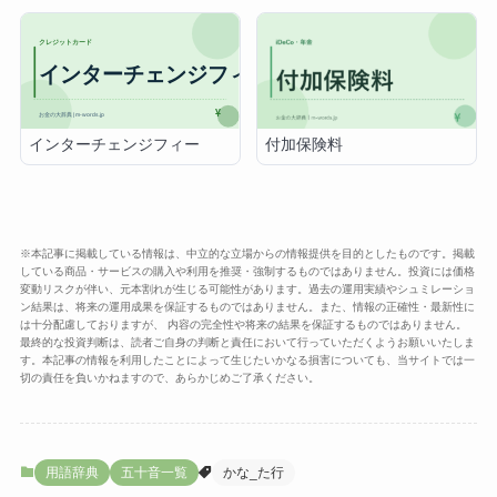
インターチェンジフィー
付加保険料
※本記事に掲載している情報は、中立的な立場からの情報提供を目的としたものです。掲載
している商品・サービスの購入や利用を推奨・強制するものではありません。投資には価格
変動リスクが伴い、元本割れが生じる可能性があります。過去の運用実績やシュミレーショ
ン結果は、将来の運用成果を保証するものではありません。また、情報の正確性・最新性に
は十分配慮しておりますが、 内容の完全性や将来の結果を保証するものではありません。
最終的な投資判断は、読者ご自身の判断と責任において行っていただくようお願いいたしま
す。本記事の情報を利用したことによって生じたいかなる損害についても、当サイトでは一
切の責任を負いかねますので、あらかじめご了承ください。
用語辞典
五十音一覧
かな_た行