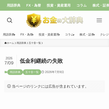
用語辞典
FX・為替
投資・資産運用
コラム
株式・証
用語辞典
FX・為替
投資・資産運用
コラム
株式・証券
クレジ
ホーム
用語辞典
五十音一覧
2026
低金利継続の失敗
7/09
2026年7月9日
用語辞典
五十音一覧
当ページのリンクには広告が含まれています。