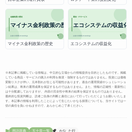
マイナス金利政策の歴史
エコシステムの収益化
※本記事に掲載している情報は、中立的な立場からの情報提供を目的としたものです。掲載
している商品・サービスの購入や利用を推奨・強制するものではありません。投資には価格
変動リスクが伴い、元本割れが生じる可能性があります。過去の運用実績やシュミレーショ
ン結果は、将来の運用成果を保証するものではありません。また、情報の正確性・最新性に
は十分配慮しておりますが、 内容の完全性や将来の結果を保証するものではありません。
最終的な投資判断は、読者ご自身の判断と責任において行っていただくようお願いいたしま
す。本記事の情報を利用したことによって生じたいかなる損害についても、当サイトでは一
切の責任を負いかねますので、あらかじめご了承ください。
用語辞典
五十音一覧
かな_た行