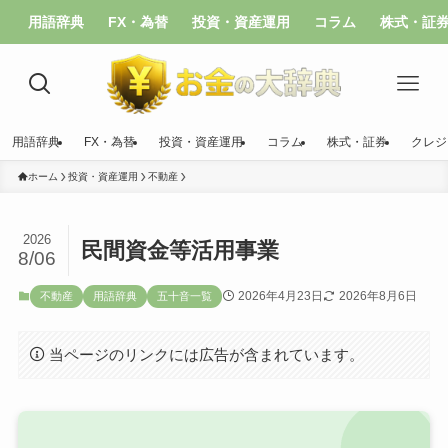
用語辞典
FX・為替
投資・資産運用
コラム
株式・証
用語辞典
FX・為替
投資・資産運用
コラム
株式・証券
クレジ
ホーム
投資・資産運用
不動産
2026
民間資金等活用事業
8/06
2026年4月23日
2026年8月6日
不動産
用語辞典
五十音一覧
当ページのリンクには広告が含まれています。