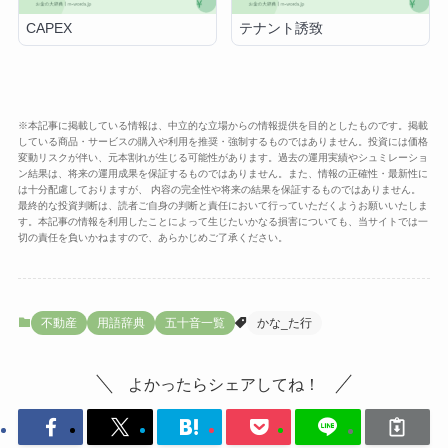
CAPEX
テナント誘致
※本記事に掲載している情報は、中立的な立場からの情報提供を目的としたものです。掲載
している商品・サービスの購入や利用を推奨・強制するものではありません。投資には価格
変動リスクが伴い、元本割れが生じる可能性があります。過去の運用実績やシュミレーショ
ン結果は、将来の運用成果を保証するものではありません。また、情報の正確性・最新性に
は十分配慮しておりますが、 内容の完全性や将来の結果を保証するものではありません。
最終的な投資判断は、読者ご自身の判断と責任において行っていただくようお願いいたしま
す。本記事の情報を利用したことによって生じたいかなる損害についても、当サイトでは一
切の責任を負いかねますので、あらかじめご了承ください。
不動産
用語辞典
五十音一覧
かな_た行
よかったらシェアしてね！