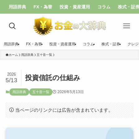
用語辞典
FX・為替
投資・資産運用
コラム
株式・証
用語辞典
FX・為替
投資・資産運用
コラム
株式・証券
クレジ
ホーム
用語辞典
五十音一覧
2026
投資信託の仕組み
5/13
2026年5月13日
用語辞典
五十音一覧
当ページのリンクには広告が含まれています。