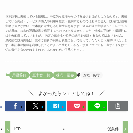
※本記事に掲載している情報は、中立的な立場からの情報提供を目的としたものです。掲載
している商品・サービスの購入や利用を推奨・強制するものではありません。投資には価格
変動リスクが伴い、元本割れが生じる可能性があります。過去の運用実績やシュミレーショ
ン結果は、将来の運用成果を保証するものではありません。また、情報の正確性・最新性に
は十分配慮しておりますが、 内容の完全性や将来の結果を保証するものではありません。
最終的な投資判断は、読者ご自身の判断と責任において行っていただくようお願いいたしま
す。本記事の情報を利用したことによって生じたいかなる損害についても、当サイトでは一
切の責任を負いかねますので、あらかじめご了承ください。
用語辞典
五十音一覧
株式・証券
かな_あ行
よかったらシェアしてね！
ICP
仮条件