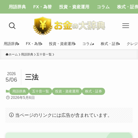
用語辞典
FX・為替
投資・資産運用
コラム
株式・証
用語辞典
FX・為替
投資・資産運用
コラム
株式・証券
クレジ
ホーム
用語辞典
五十音一覧
2026
三法
5/06
用語辞典
五十音一覧
投資・資産運用
株式・証券
2026年5月6日
当ページのリンクには広告が含まれています。