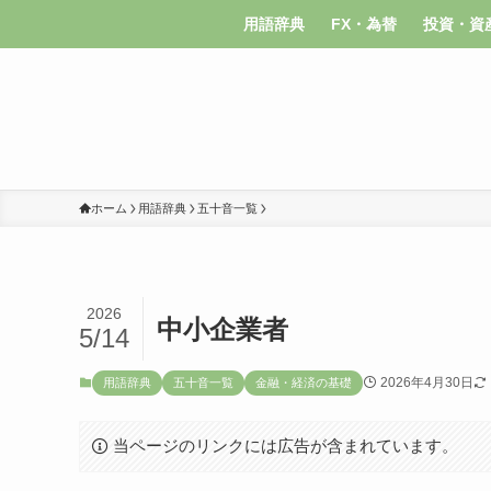
用語辞典
FX・為替
投資・資
ホーム
用語辞典
五十音一覧
2026
中小企業者
5/14
2026年4月30日
用語辞典
五十音一覧
金融・経済の基礎
当ページのリンクには広告が含まれています。