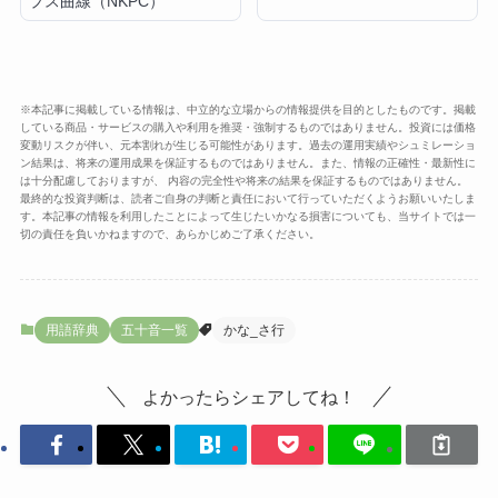
プス曲線（NKPC）
※本記事に掲載している情報は、中立的な立場からの情報提供を目的としたものです。掲載
している商品・サービスの購入や利用を推奨・強制するものではありません。投資には価格
変動リスクが伴い、元本割れが生じる可能性があります。過去の運用実績やシュミレーショ
ン結果は、将来の運用成果を保証するものではありません。また、情報の正確性・最新性に
は十分配慮しておりますが、 内容の完全性や将来の結果を保証するものではありません。
最終的な投資判断は、読者ご自身の判断と責任において行っていただくようお願いいたしま
す。本記事の情報を利用したことによって生じたいかなる損害についても、当サイトでは一
切の責任を負いかねますので、あらかじめご了承ください。
用語辞典
五十音一覧
かな_さ行
よかったらシェアしてね！