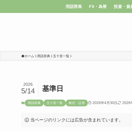
用語辞典
FX・為替
投資・資
ホーム
用語辞典
五十音一覧
2026
基準日
5/14
2026年4月30日
202
用語辞典
五十音一覧
株式・証券
当ページのリンクには広告が含まれています。