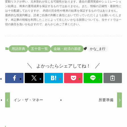
変動リスクが伴い、元本割れが生じる可能性があります。過去の運用実績やシュミレーショ
ン結果は、将来の運用成果を保証するものではありません。また、情報の正確性・最新性に
は十分配慮しておりますが、 内容の完全性や将来の結果を保証するものではありません。
最終的な投資判断は、読者ご自身の判断と責任において行っていただくようお願いいたしま
す。本記事の情報を利用したことによって生じたいかなる損害についても、当サイトでは一
切の責任を負いかねますので、あらかじめご了承ください。
用語辞典
五十音一覧
金融・経済の基礎
かな_ま行
よかったらシェアしてね！
イン・ザ・マネー
所要準備