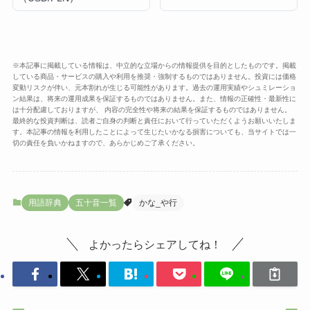
※本記事に掲載している情報は、中立的な立場からの情報提供を目的としたものです。掲載
している商品・サービスの購入や利用を推奨・強制するものではありません。投資には価格
変動リスクが伴い、元本割れが生じる可能性があります。過去の運用実績やシュミレーショ
ン結果は、将来の運用成果を保証するものではありません。また、情報の正確性・最新性に
は十分配慮しておりますが、 内容の完全性や将来の結果を保証するものではありません。
最終的な投資判断は、読者ご自身の判断と責任において行っていただくようお願いいたしま
す。本記事の情報を利用したことによって生じたいかなる損害についても、当サイトでは一
切の責任を負いかねますので、あらかじめご了承ください。
用語辞典
五十音一覧
かな_や行
よかったらシェアしてね！