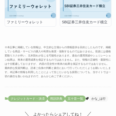
ファミリーウォレット
SBI証券三井住友カード積立
※本記事に掲載している情報は、中立的な立場からの情報提供を目的としたものです。掲載
している商品・サービスの購入や利用を推奨・強制するものではありません。投資には価格
変動リスクが伴い、元本割れが生じる可能性があります。過去の運用実績やシュミレーショ
ン結果は、将来の運用成果を保証するものではありません。また、情報の正確性・最新性に
は十分配慮しておりますが、 内容の完全性や将来の結果を保証するものではありません。
最終的な投資判断は、読者ご自身の判断と責任において行っていただくようお願いいたしま
す。本記事の情報を利用したことによって生じたいかなる損害についても、当サイトでは一
切の責任を負いかねますので、あらかじめご了承ください。
クレジットカード・決済
用語辞典
五十音一覧
かな_は行
よかったらシェアしてね！