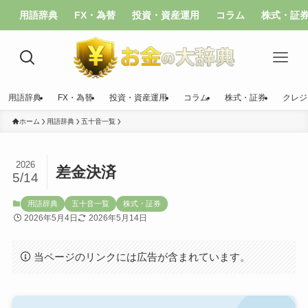
用語辞典
FX・為替
投資・資産運用
コラム
株式・証
用語辞典
FX・為替
投資・資産運用
コラム
株式・証券
クレジ
ホーム
用語辞典
五十音一覧
2026
差金決済
5/14
用語辞典
五十音一覧
株式・証券
2026年5月4日
2026年5月14日
当ページのリンクには広告が含まれています。