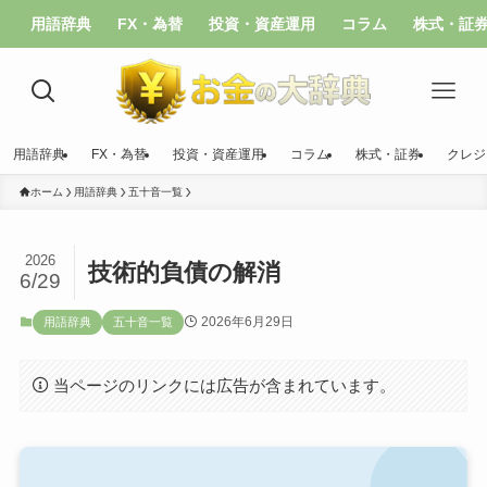
用語辞典
FX・為替
投資・資産運用
コラム
株式・証
用語辞典
FX・為替
投資・資産運用
コラム
株式・証券
クレジ
ホーム
用語辞典
五十音一覧
2026
技術的負債の解消
6/29
2026年6月29日
用語辞典
五十音一覧
当ページのリンクには広告が含まれています。