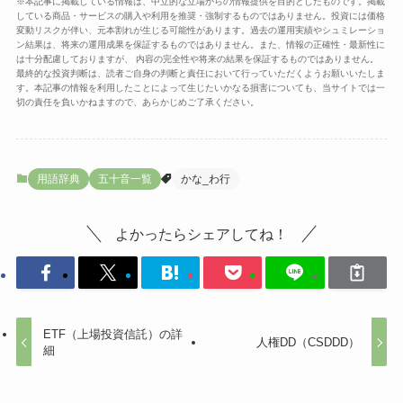
※本記事に掲載している情報は、中立的な立場からの情報提供を目的としたものです。掲載
している商品・サービスの購入や利用を推奨・強制するものではありません。投資には価格
変動リスクが伴い、元本割れが生じる可能性があります。過去の運用実績やシュミレーショ
ン結果は、将来の運用成果を保証するものではありません。また、情報の正確性・最新性に
は十分配慮しておりますが、 内容の完全性や将来の結果を保証するものではありません。
最終的な投資判断は、読者ご自身の判断と責任において行っていただくようお願いいたしま
す。本記事の情報を利用したことによって生じたいかなる損害についても、当サイトでは一
切の責任を負いかねますので、あらかじめご了承ください。
用語辞典
五十音一覧
かな_わ行
よかったらシェアしてね！
ETF（上場投資信託）の詳
人権DD（CSDDD）
細