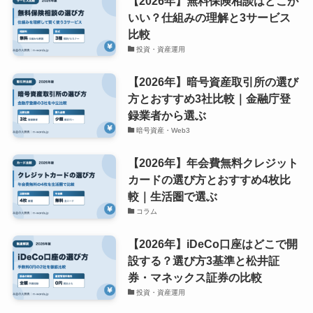
【2026年】無料保険相談はどこが
いい？仕組みの理解と3サービス
比較
投資・資産運用
【2026年】暗号資産取引所の選び
方とおすすめ3社比較｜金融庁登
録業者から選ぶ
暗号資産・Web3
【2026年】年会費無料クレジット
カードの選び方とおすすめ4枚比
較｜生活圏で選ぶ
コラム
【2026年】iDeCo口座はどこで開
設する？選び方3基準と松井証
券・マネックス証券の比較
投資・資産運用