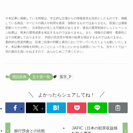
※本記事に掲載している情報は、中立的な立場からの情報提供を目的としたものです。掲載
している商品・サービスの購入や利用を推奨・強制するものではありません。投資には価格
変動リスクが伴い、元本割れが生じる可能性があります。過去の運用実績やシュミレーショ
ン結果は、将来の運用成果を保証するものではありません。また、情報の正確性・最新性に
は十分配慮しておりますが、 内容の完全性や将来の結果を保証するものではありません。
最終的な投資判断は、読者ご自身の判断と責任において行っていただくようお願いいたしま
す。本記事の情報を利用したことによって生じたいかなる損害についても、当サイトでは一
切の責任を負いかねますので、あらかじめご了承ください。
用語辞典
五十音一覧
英字_P
よかったらシェアしてね！
JAFIC（日本の犯罪収益移
銀行預金との比較