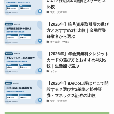
いい？仕組みの理解と3サービス
比較
投資・資産運用
【2026年】暗号資産取引所の選び
方とおすすめ3社比較｜金融庁登
録業者から選ぶ
暗号資産・Web3
【2026年】年会費無料クレジット
カードの選び方とおすすめ4枚比
較｜生活圏で選ぶ
コラム
【2026年】iDeCo口座はどこで開
設する？選び方3基準と松井証
券・マネックス証券の比較
投資・資産運用