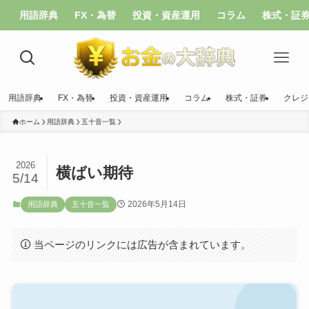
用語辞典
FX・為替
投資・資産運用
コラム
株式・証
用語辞典
FX・為替
投資・資産運用
コラム
株式・証券
クレジ
ホーム
用語辞典
五十音一覧
2026
横ばい期待
5/14
2026年5月14日
用語辞典
五十音一覧
当ページのリンクには広告が含まれています。