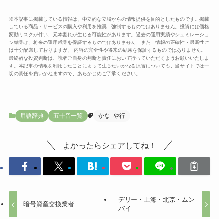
※本記事に掲載している情報は、中立的な立場からの情報提供を目的としたものです。掲載
している商品・サービスの購入や利用を推奨・強制するものではありません。投資には価格
変動リスクが伴い、元本割れが生じる可能性があります。過去の運用実績やシュミレーショ
ン結果は、将来の運用成果を保証するものではありません。また、情報の正確性・最新性に
は十分配慮しておりますが、 内容の完全性や将来の結果を保証するものではありません。
最終的な投資判断は、読者ご自身の判断と責任において行っていただくようお願いいたしま
す。本記事の情報を利用したことによって生じたいかなる損害についても、当サイトでは一
切の責任を負いかねますので、あらかじめご了承ください。
用語辞典
五十音一覧
かな_や行
よかったらシェアしてね！
デリー・上海・北京・ムン
暗号資産交換業者
バイ