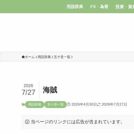
用語辞典
FX・為替
投資・資
ホーム
用語辞典
五十音一覧
2026
海賊
7/27
2026年4月30日
2026年7月27日
用語辞典
五十音一覧
当ページのリンクには広告が含まれています。