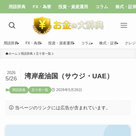
用語辞典
FX・為替
投資・資産運用
コラム
株式・証
用語辞典
FX・為替
投資・資産運用
コラム
株式・証券
クレジ
ホーム
用語辞典
五十音一覧
2026
湾岸産油国（サウジ・UAE）
5/26
2026年5月26日
用語辞典
五十音一覧
当ページのリンクには広告が含まれています。