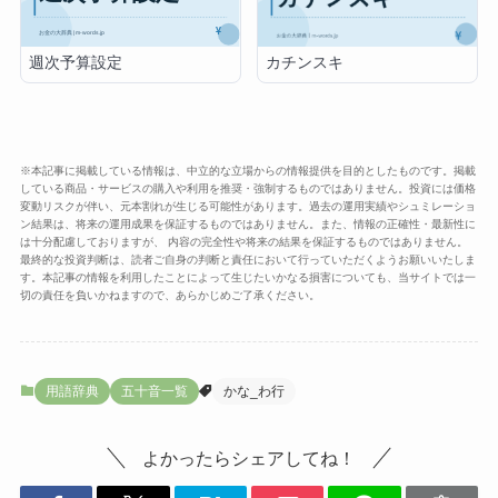
週次予算設定
カチンスキ
※本記事に掲載している情報は、中立的な立場からの情報提供を目的としたものです。掲載
している商品・サービスの購入や利用を推奨・強制するものではありません。投資には価格
変動リスクが伴い、元本割れが生じる可能性があります。過去の運用実績やシュミレーショ
ン結果は、将来の運用成果を保証するものではありません。また、情報の正確性・最新性に
は十分配慮しておりますが、 内容の完全性や将来の結果を保証するものではありません。
最終的な投資判断は、読者ご自身の判断と責任において行っていただくようお願いいたしま
す。本記事の情報を利用したことによって生じたいかなる損害についても、当サイトでは一
切の責任を負いかねますので、あらかじめご了承ください。
用語辞典
五十音一覧
かな_わ行
よかったらシェアしてね！