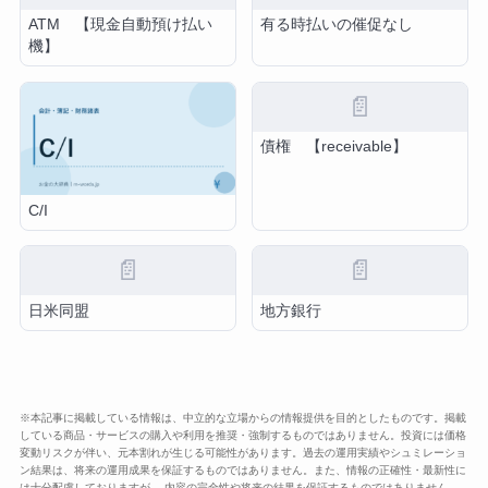
ATM 【現金自動預け払い
有る時払いの催促なし
機】
📄
債権 【receivable】
C/I
📄
📄
日米同盟
地方銀行
※本記事に掲載している情報は、中立的な立場からの情報提供を目的としたものです。掲載
している商品・サービスの購入や利用を推奨・強制するものではありません。投資には価格
変動リスクが伴い、元本割れが生じる可能性があります。過去の運用実績やシュミレーショ
ン結果は、将来の運用成果を保証するものではありません。また、情報の正確性・最新性に
は十分配慮しておりますが、 内容の完全性や将来の結果を保証するものではありません。