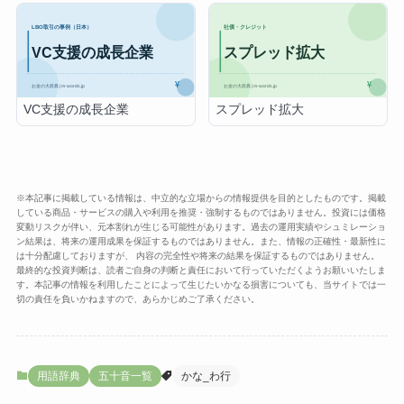
VC支援の成長企業
スプレッド拡大
※本記事に掲載している情報は、中立的な立場からの情報提供を目的としたものです。掲載
している商品・サービスの購入や利用を推奨・強制するものではありません。投資には価格
変動リスクが伴い、元本割れが生じる可能性があります。過去の運用実績やシュミレーショ
ン結果は、将来の運用成果を保証するものではありません。また、情報の正確性・最新性に
は十分配慮しておりますが、 内容の完全性や将来の結果を保証するものではありません。
最終的な投資判断は、読者ご自身の判断と責任において行っていただくようお願いいたしま
す。本記事の情報を利用したことによって生じたいかなる損害についても、当サイトでは一
切の責任を負いかねますので、あらかじめご了承ください。
用語辞典
五十音一覧
かな_わ行