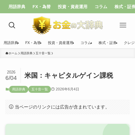
用語辞典
FX・為替
投資・資産運用
コラム
株式・証
用語辞典
FX・為替
投資・資産運用
コラム
株式・証券
クレジ
ホーム
用語辞典
五十音一覧
2026
米国：キャピタルゲイン課税
6/04
2026年6月4日
用語辞典
五十音一覧
当ページのリンクには広告が含まれています。