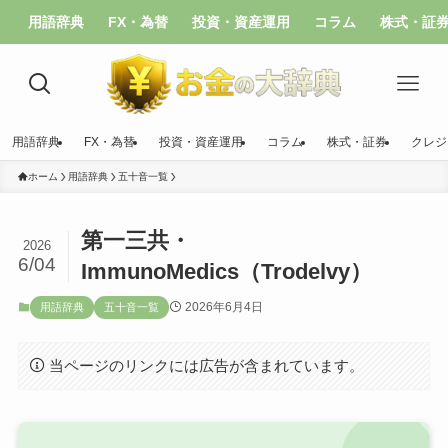
用語辞典
FX・為替
投資・資産運用
コラム
株式・証
用語辞典
FX・為替
投資・資産運用
コラム
株式・証券
クレジ
ホーム
用語辞典
五十音一覧
第一三共・
2026
6/04
ImmunoMedics（Trodelvy）
2026年6月4日
用語辞典
五十音一覧
当ページのリンクには広告が含まれています。