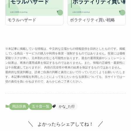
モラルハザード
ボラティリティ買い戦略
※本記事に掲載している情報は、中立的な立場からの情報提供を目的としたものです。掲載
している商品・サービスの購入や利用を推奨・強制するものではありません。投資には価格
変動リスクが伴い、元本割れが生じる可能性があります。過去の運用実績やシュミレーショ
ン結果は、将来の運用成果を保証するものではありません。また、情報の正確性・最新性に
は十分配慮しておりますが、 内容の完全性や将来の結果を保証するものではありません。
最終的な投資判断は、読者ご自身の判断と責任において行っていただくようお願いいたしま
す。本記事の情報を利用したことによって生じたいかなる損害についても、当サイトでは一
切の責任を負いかねますので、あらかじめご了承ください。
用語辞典
五十音一覧
かな_た行
よかったらシェアしてね！