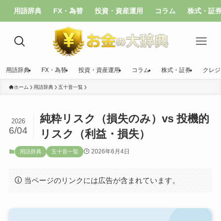
用語辞典
FX・為替
投資・資産運用
コラム
株式・証
用語辞典
FX・為替
投資・資産運用
コラム
株式・証券
クレジ
ホーム
用語辞典
五十音一覧
純粋リスク（損失のみ）vs 投機的
2026
6/04
リスク（利益・損失）
2026年6月4日
用語辞典
五十音一覧
当ページのリンクには広告が含まれています。