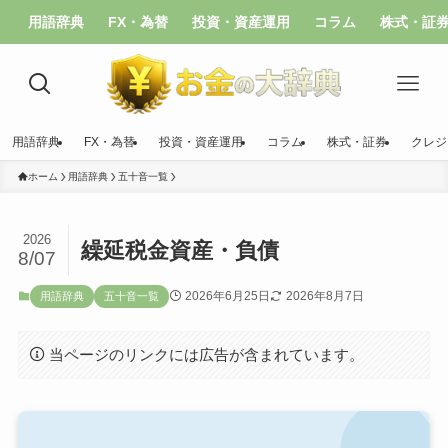
用語辞典
FX・為替
投資・資産運用
コラム
株式・証
用語辞典
FX・為替
投資・資産運用
コラム
株式・証券
クレジ
ホーム
用語辞典
五十音一覧
2026
繰延税金資産・負債
8/07
2026年6月25日
2026年8月7日
用語辞典
五十音一覧
当ページのリンクには広告が含まれています。