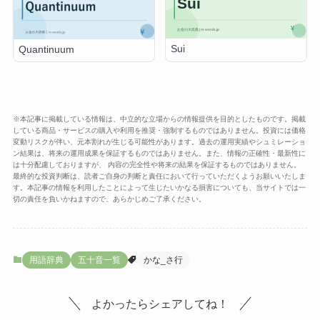
Sui
Quantinuum
※本記事に掲載している情報は、中立的な立場からの情報提供を目的としたものです。掲載
している商品・サービスの購入や利用を推奨・強制するものではありません。投資には価格
変動リスクが伴い、元本割れが生じる可能性があります。過去の運用実績やシュミレーショ
ン結果は、将来の運用成果を保証するものではありません。また、情報の正確性・最新性に
は十分配慮しておりますが、 内容の完全性や将来の結果を保証するものではありません。
最終的な投資判断は、読者ご自身の判断と責任において行っていただくようお願いいたしま
す。本記事の情報を利用したことによって生じたいかなる損害についても、当サイトでは一
切の責任を負いかねますので、あらかじめご了承ください。
用語辞典
五十音一覧
かな_さ行
よかったらシェアしてね！