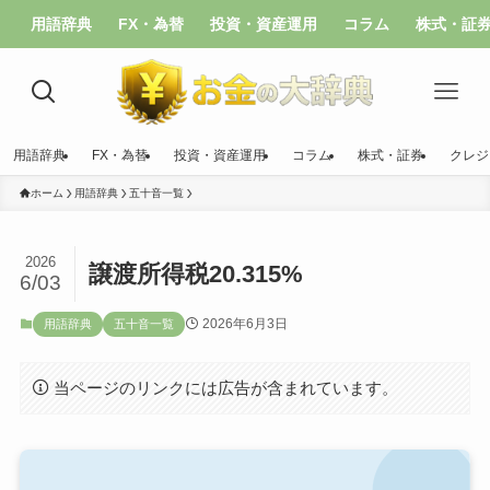
用語辞典
FX・為替
投資・資産運用
コラム
株式・証
用語辞典
FX・為替
投資・資産運用
コラム
株式・証券
クレジ
ホーム
用語辞典
五十音一覧
2026
譲渡所得税20.315%
6/03
2026年6月3日
用語辞典
五十音一覧
当ページのリンクには広告が含まれています。