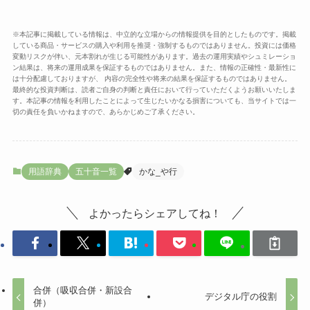
※本記事に掲載している情報は、中立的な立場からの情報提供を目的としたものです。掲載
している商品・サービスの購入や利用を推奨・強制するものではありません。投資には価格
変動リスクが伴い、元本割れが生じる可能性があります。過去の運用実績やシュミレーショ
ン結果は、将来の運用成果を保証するものではありません。また、情報の正確性・最新性に
は十分配慮しておりますが、 内容の完全性や将来の結果を保証するものではありません。
最終的な投資判断は、読者ご自身の判断と責任において行っていただくようお願いいたしま
す。本記事の情報を利用したことによって生じたいかなる損害についても、当サイトでは一
切の責任を負いかねますので、あらかじめご了承ください。
用語辞典
五十音一覧
かな_や行
よかったらシェアしてね！
合併（吸収合併・新設合
デジタル庁の役割
併）