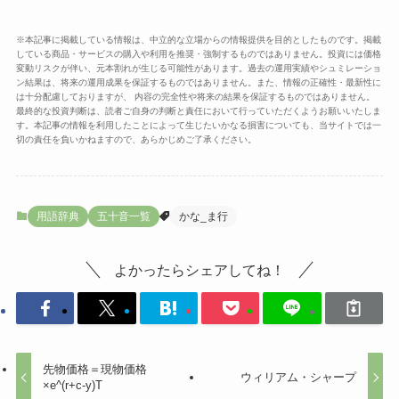
※本記事に掲載している情報は、中立的な立場からの情報提供を目的としたものです。掲載
している商品・サービスの購入や利用を推奨・強制するものではありません。投資には価格
変動リスクが伴い、元本割れが生じる可能性があります。過去の運用実績やシュミレーショ
ン結果は、将来の運用成果を保証するものではありません。また、情報の正確性・最新性に
は十分配慮しておりますが、 内容の完全性や将来の結果を保証するものではありません。
最終的な投資判断は、読者ご自身の判断と責任において行っていただくようお願いいたしま
す。本記事の情報を利用したことによって生じたいかなる損害についても、当サイトでは一
切の責任を負いかねますので、あらかじめご了承ください。
用語辞典
五十音一覧
かな_ま行
よかったらシェアしてね！
先物価格＝現物価格
ウィリアム・シャープ
×e^(r+c-y)T