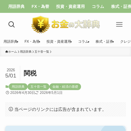
用語辞典
FX・為替
投資・資産運用
コラム
株式・証
用語辞典
FX・為替
投資・資産運用
コラム
株式・証券
クレジ
ホーム
用語辞典
五十音一覧
2026
関税
5/01
用語辞典
五十音一覧
金融・経済の基礎
2026年4月30日
2026年5月1日
当ページのリンクには広告が含まれています。