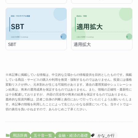
SBT
適用拡大
※本記事に掲載している情報は、中立的な立場からの情報提供を目的としたものです。掲載
している商品・サービスの購入や利用を推奨・強制するものではありません。投資には価格
変動リスクが伴い、元本割れが生じる可能性があります。過去の運用実績やシュミレーショ
ン結果は、将来の運用成果を保証するものではありません。また、情報の正確性・最新性に
は十分配慮しておりますが、 内容の完全性や将来の結果を保証するものではありません。
最終的な投資判断は、読者ご自身の判断と責任において行っていただくようお願いいたしま
す。本記事の情報を利用したことによって生じたいかなる損害についても、当サイトでは一
切の責任を負いかねますので、あらかじめご了承ください。
用語辞典
五十音一覧
金融・経済の基礎
かな_か行