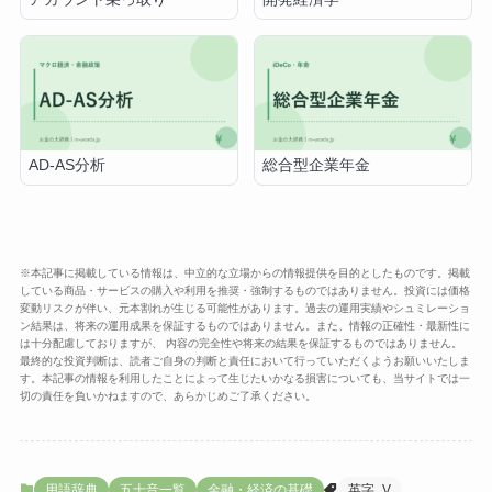
AD-AS分析
総合型企業年金
※本記事に掲載している情報は、中立的な立場からの情報提供を目的としたものです。掲載
している商品・サービスの購入や利用を推奨・強制するものではありません。投資には価格
変動リスクが伴い、元本割れが生じる可能性があります。過去の運用実績やシュミレーショ
ン結果は、将来の運用成果を保証するものではありません。また、情報の正確性・最新性に
は十分配慮しておりますが、 内容の完全性や将来の結果を保証するものではありません。
最終的な投資判断は、読者ご自身の判断と責任において行っていただくようお願いいたしま
す。本記事の情報を利用したことによって生じたいかなる損害についても、当サイトでは一
切の責任を負いかねますので、あらかじめご了承ください。
用語辞典
五十音一覧
金融・経済の基礎
英字_V