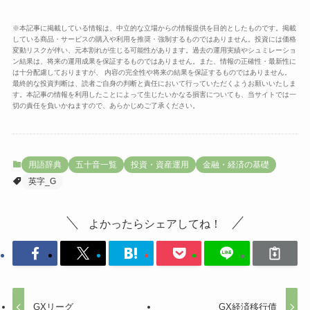
※本記事に掲載している情報は、中立的な立場からの情報提供を目的としたものです。掲載
している商品・サービスの購入や利用を推奨・強制するものではありません。投資には価格
変動リスクが伴い、元本割れが生じる可能性があります。過去の運用実績やシュミレーショ
ン結果は、将来の運用成果を保証するものではありません。また、情報の正確性・最新性に
は十分配慮しておりますが、 内容の完全性や将来の結果を保証するものではありません。
最終的な投資判断は、読者ご自身の判断と責任において行っていただくようお願いいたしま
す。本記事の情報を利用したことによって生じたいかなる損害についても、当サイトでは一
切の責任を負いかねますので、あらかじめご了承ください。
用語辞典
五十音一覧
投資・資産運用
金融・経済の基礎
英字_G
よかったらシェアしてね！
GXリーグ
GX経済移行債