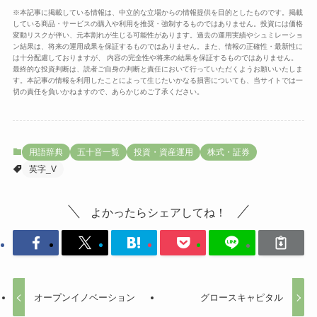
※本記事に掲載している情報は、中立的な立場からの情報提供を目的としたものです。掲載
している商品・サービスの購入や利用を推奨・強制するものではありません。投資には価格
変動リスクが伴い、元本割れが生じる可能性があります。過去の運用実績やシュミレーショ
ン結果は、将来の運用成果を保証するものではありません。また、情報の正確性・最新性に
は十分配慮しておりますが、 内容の完全性や将来の結果を保証するものではありません。
最終的な投資判断は、読者ご自身の判断と責任において行っていただくようお願いいたしま
す。本記事の情報を利用したことによって生じたいかなる損害についても、当サイトでは一
切の責任を負いかねますので、あらかじめご了承ください。
用語辞典
五十音一覧
投資・資産運用
株式・証券
英字_V
よかったらシェアしてね！
オープンイノベーション
グロースキャピタル