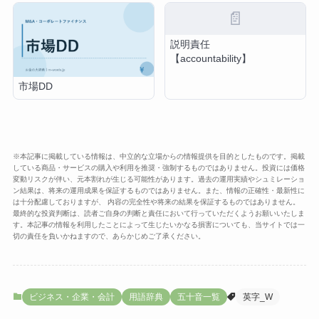
📄
説明責任
【accountability】
市場DD
※本記事に掲載している情報は、中立的な立場からの情報提供を目的としたものです。掲載
している商品・サービスの購入や利用を推奨・強制するものではありません。投資には価格
変動リスクが伴い、元本割れが生じる可能性があります。過去の運用実績やシュミレーショ
ン結果は、将来の運用成果を保証するものではありません。また、情報の正確性・最新性に
は十分配慮しておりますが、 内容の完全性や将来の結果を保証するものではありません。
最終的な投資判断は、読者ご自身の判断と責任において行っていただくようお願いいたしま
す。本記事の情報を利用したことによって生じたいかなる損害についても、当サイトでは一
切の責任を負いかねますので、あらかじめご了承ください。
ビジネス・企業・会計
用語辞典
五十音一覧
英字_W