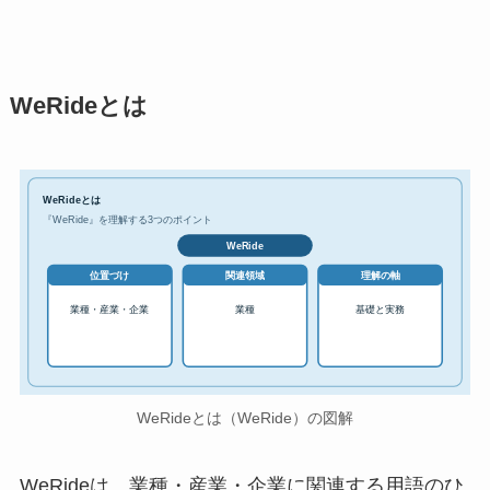
WeRideとは
WeRideとは
『WeRide』を理解する3つのポイント
WeRide
位置づけ
関連領域
理解の軸
業種・産業・企業
業種
基礎と実務
WeRideとは（WeRide）の図解
WeRideは、業種・産業・企業に関連する用語のひ