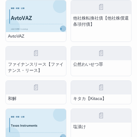
📄
他社株転換社債【他社株償還
条項付債】
AvtoVAZ
📄
📄
ファイナンスリース【ファイ
公然わいせつ罪
ナンス・リース】
📄
📄
和解
キタカ【Kitaca】
📄
塩漬け