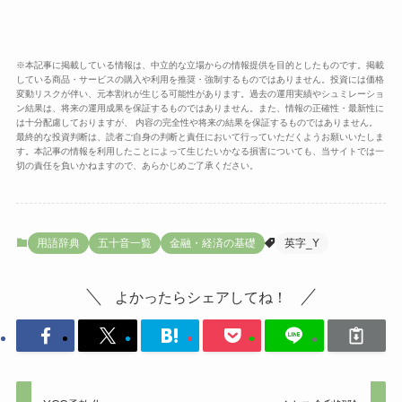
※本記事に掲載している情報は、中立的な立場からの情報提供を目的としたものです。掲載
している商品・サービスの購入や利用を推奨・強制するものではありません。投資には価格
変動リスクが伴い、元本割れが生じる可能性があります。過去の運用実績やシュミレーショ
ン結果は、将来の運用成果を保証するものではありません。また、情報の正確性・最新性に
は十分配慮しておりますが、 内容の完全性や将来の結果を保証するものではありません。
最終的な投資判断は、読者ご自身の判断と責任において行っていただくようお願いいたしま
す。本記事の情報を利用したことによって生じたいかなる損害についても、当サイトでは一
切の責任を負いかねますので、あらかじめご了承ください。
用語辞典
五十音一覧
金融・経済の基礎
英字_Y
よかったらシェアしてね！