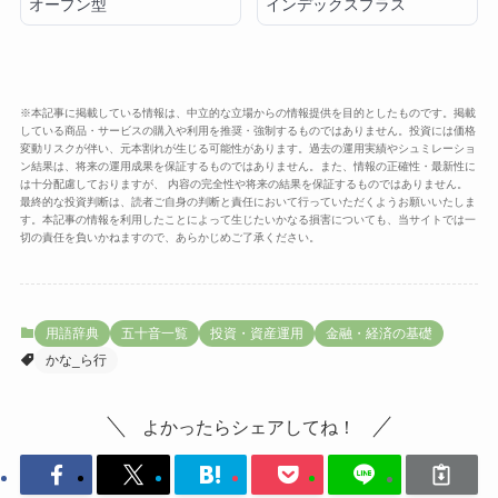
オープン型
インデックスプラス
※本記事に掲載している情報は、中立的な立場からの情報提供を目的としたものです。掲載
している商品・サービスの購入や利用を推奨・強制するものではありません。投資には価格
変動リスクが伴い、元本割れが生じる可能性があります。過去の運用実績やシュミレーショ
ン結果は、将来の運用成果を保証するものではありません。また、情報の正確性・最新性に
は十分配慮しておりますが、 内容の完全性や将来の結果を保証するものではありません。
最終的な投資判断は、読者ご自身の判断と責任において行っていただくようお願いいたしま
す。本記事の情報を利用したことによって生じたいかなる損害についても、当サイトでは一
切の責任を負いかねますので、あらかじめご了承ください。
用語辞典
五十音一覧
投資・資産運用
金融・経済の基礎
かな_ら行
よかったらシェアしてね！