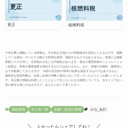
更正
核燃料税
※本記事に掲載している情報は、中立的な立場からの情報提供を目的としたものです。掲載
している商品・サービスの購入や利用を推奨・強制するものではありません。投資には価格
変動リスクが伴い、元本割れが生じる可能性があります。過去の運用実績やシュミレーショ
ン結果は、将来の運用成果を保証するものではありません。また、情報の正確性・最新性に
は十分配慮しておりますが、 内容の完全性や将来の結果を保証するものではありません。
最終的な投資判断は、読者ご自身の判断と責任において行っていただくようお願いいたしま
す。本記事の情報を利用したことによって生じたいかなる損害についても、当サイトでは一
切の責任を負いかねますので、あらかじめご了承ください。
用語辞典
五十音一覧
金融・経済の基礎
かな_あ行
よかったらシェアしてね！