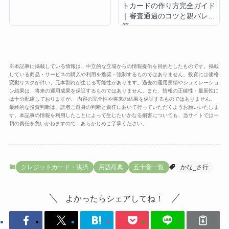
トカードの作り方完全ガイド
｜審査通過のコツと親バレ対
策
※本記事に掲載している情報は、中立的な立場からの情報提供を目的としたものです。掲載
している商品・サービスの購入や利用を推奨・強制するものではありません。投資には価格
変動リスクが伴い、元本割れが生じる可能性があります。過去の運用実績やシュミレーショ
ン結果は、将来の運用成果を保証するものではありません。また、情報の正確性・最新性に
は十分配慮しておりますが、 内容の完全性や将来の結果を保証するものではありません。
最終的な投資判断は、読者ご自身の判断と責任において行っていただくようお願いいたしま
す。本記事の情報を利用したことによって生じたいかなる損害についても、当サイトでは一
切の責任を負いかねますので、あらかじめご了承ください。
クレジットカード・決済
用語辞典
五十音一覧
かな_さ行
よかったらシェアしてね！