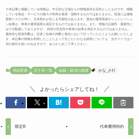
※本記事に掲載している情報は、中立的な立場からの情報提供を目的としたものです。掲載
している商品・サービスの購入や利用を推奨・強制するものではありません。投資には価格
変動リスクが伴い、元本割れが生じる可能性があります。過去の運用実績やシュミレーショ
ン結果は、将来の運用成果を保証するものではありません。また、情報の正確性・最新性に
は十分配慮しておりますが、 内容の完全性や将来の結果を保証するものではありません。
最終的な投資判断は、読者ご自身の判断と責任において行っていただくようお願いいたしま
す。本記事の情報を利用したことによって生じたいかなる損害についても、当サイトでは一
切の責任を負いかねますので、あらかじめご了承ください。
用語辞典
五十音一覧
金融・経済の基礎
かな_さ行
よかったらシェアしてね！
限定B
代車費用特約