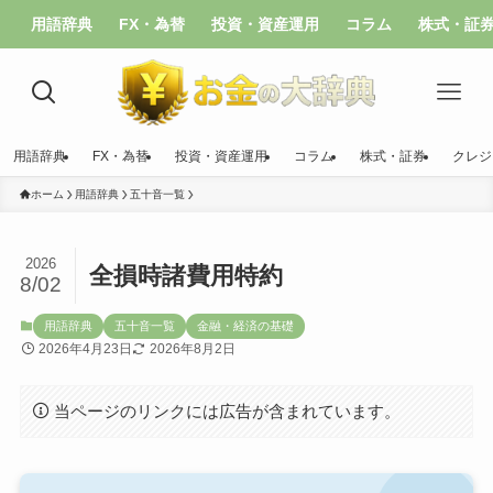
用語辞典
FX・為替
投資・資産運用
コラム
株式・証
用語辞典
FX・為替
投資・資産運用
コラム
株式・証券
クレジ
ホーム
用語辞典
五十音一覧
2026
全損時諸費用特約
8/02
用語辞典
五十音一覧
金融・経済の基礎
2026年4月23日
2026年8月2日
当ページのリンクには広告が含まれています。