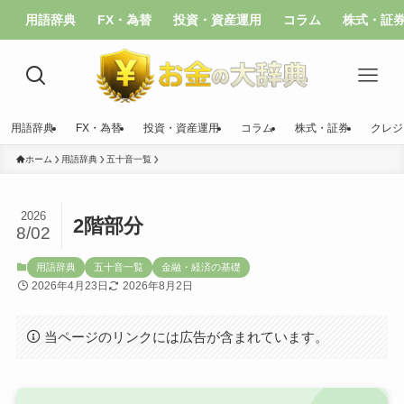
用語辞典
FX・為替
投資・資産運用
コラム
株式・証
用語辞典
FX・為替
投資・資産運用
コラム
株式・証券
クレジ
ホーム
用語辞典
五十音一覧
2026
2階部分
8/02
用語辞典
五十音一覧
金融・経済の基礎
2026年4月23日
2026年8月2日
当ページのリンクには広告が含まれています。