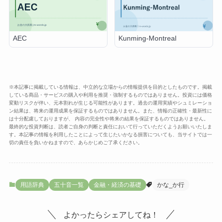
AEC
Kunming-Montreal
※本記事に掲載している情報は、中立的な立場からの情報提供を目的としたものです。掲載
している商品・サービスの購入や利用を推奨・強制するものではありません。投資には価格
変動リスクが伴い、元本割れが生じる可能性があります。過去の運用実績やシュミレーショ
ン結果は、将来の運用成果を保証するものではありません。また、情報の正確性・最新性に
は十分配慮しておりますが、 内容の完全性や将来の結果を保証するものではありません。
最終的な投資判断は、読者ご自身の判断と責任において行っていただくようお願いいたしま
す。本記事の情報を利用したことによって生じたいかなる損害についても、当サイトでは一
切の責任を負いかねますので、あらかじめご了承ください。
用語辞典
五十音一覧
金融・経済の基礎
かな_か行
よかったらシェアしてね！