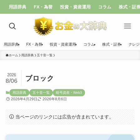
用語辞典
FX・為替
投資・資産運用
コラム
株式・証
用語辞典
FX・為替
投資・資産運用
コラム
株式・証券
クレジ
ホーム
用語辞典
五十音一覧
2026
ブロック
8/06
用語辞典
五十音一覧
暗号資産・Web3
2026年4月29日
2026年8月6日
当ページのリンクには広告が含まれています。