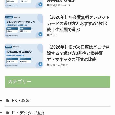
暗号資産・Web3
【2026年】年会費無料クレジット
カードの選び方とおすすめ4枚比
較｜生活圏で選ぶ
コラム
【2026年】iDeCo口座はどこで開
設する？選び方3基準と松井証
券・マネックス証券の比較
投資・資産運用
カテゴリー
FX・為替
IT・デジタル経済