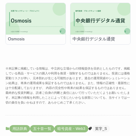
Osmosis
中央銀行デジタル通貨
※本記事に掲載している情報は、中立的な立場からの情報提供を目的としたものです。掲載
している商品・サービスの購入や利用を推奨・強制するものではありません。投資には価格
変動リスクが伴い、元本割れが生じる可能性があります。過去の運用実績やシュミレーショ
ン結果は、将来の運用成果を保証するものではありません。また、情報の正確性・最新性に
は十分配慮しておりますが、 内容の完全性や将来の結果を保証するものではありません。
最終的な投資判断は、読者ご自身の判断と責任において行っていただくようお願いいたしま
す。本記事の情報を利用したことによって生じたいかなる損害についても、当サイトでは一
切の責任を負いかねますので、あらかじめご了承ください。
用語辞典
五十音一覧
暗号資産・Web3
英字_S