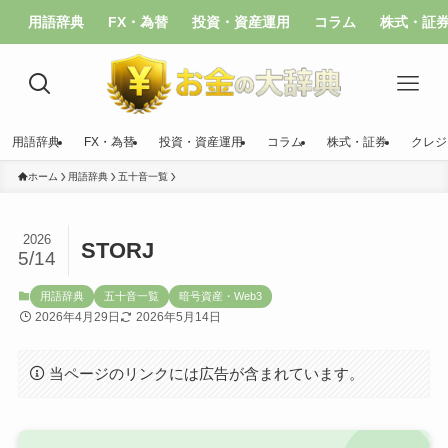
用語辞典
FX・為替
投資・資産運用
コラム
株式・証
用語辞典
FX・為替
投資・資産運用
コラム
株式・証券
クレジ
ホーム
用語辞典
五十音一覧
2026
STORJ
5/14
用語辞典
五十音一覧
暗号資産・Web3
2026年4月29日
2026年5月14日
当ページのリンクには広告が含まれています。